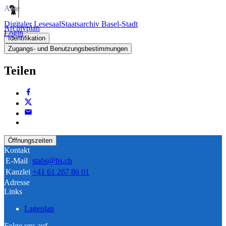
Akte
Digitaler Lesesaal
Staatsarchiv Basel-Stadt
Archivplan
Login
Identifikation
Zugangs- und Benutzungsbestimmungen
Teilen
Öffnungszeiten
Kontakt
E-Mail
stabs@bs.ch
Kanzlei
+41 61 267 86 01
Adresse
Links
Lageplan
Folge uns auf