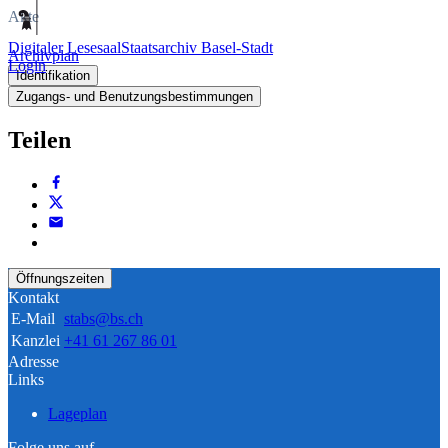
Akte
Digitaler Lesesaal
Staatsarchiv Basel-Stadt
Archivplan
Login
Identifikation
Zugangs- und Benutzungsbestimmungen
Teilen
Öffnungszeiten
Kontakt
E-Mail
stabs@bs.ch
Kanzlei
+41 61 267 86 01
Adresse
Links
Lageplan
Folge uns auf