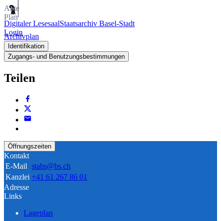
Akte
Plan
Digitaler Lesesaal
Staatsarchiv Basel-Stadt
Login
Archivplan
Identifikation
Zugangs- und Benutzungsbestimmungen
Teilen
Öffnungszeiten
Kontakt
E-Mail
stabs@bs.ch
Kanzlei
+41 61 267 86 01
Adresse
Links
Lageplan