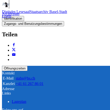
Akte
Digitaler Lesesaal
Staatsarchiv Basel-Stadt
Archivplan
Login
Identifikation
Zugangs- und Benutzungsbestimmungen
Teilen
Öffnungszeiten
Kontakt
E-Mail
stabs@bs.ch
Kanzlei
+41 61 267 86 01
Adresse
Links
Lageplan
Folge uns auf