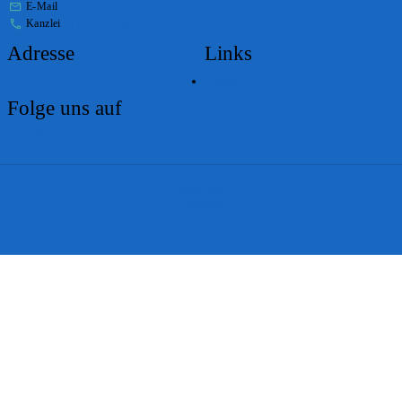
E-Mail
stabs@bs.ch
Kanzlei
+41 61 267 86 01
Adresse
Links
Lageplan
Folge uns auf
Impressum
Disclaimer