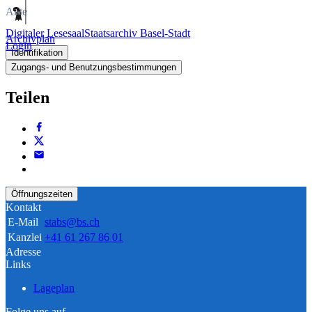
Akte
Digitaler Lesesaal
Staatsarchiv Basel-Stadt
Archivplan
Login
Identifikation
Zugangs- und Benutzungsbestimmungen
Teilen
Öffnungszeiten
Kontakt
E-Mail
stabs@bs.ch
Kanzlei
+41 61 267 86 01
Adresse
Links
Lageplan
Folge uns auf