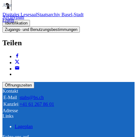
Akte
Digitaler Lesesaal
Staatsarchiv Basel-Stadt
Archivplan
Login
Identifikation
Zugangs- und Benutzungsbestimmungen
Teilen
Öffnungszeiten
Kontakt
E-Mail
stabs@bs.ch
Kanzlei
+41 61 267 86 01
Adresse
Links
Lageplan
Folge uns auf