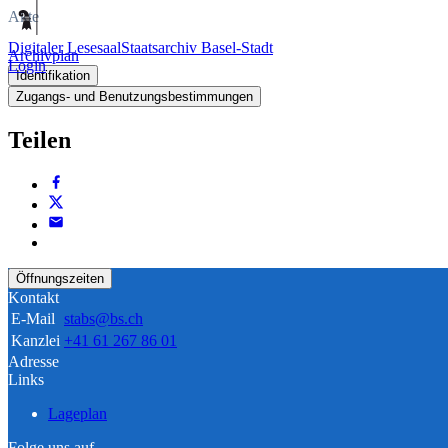
Akte
Digitaler Lesesaal
Staatsarchiv Basel-Stadt
Archivplan
Login
Identifikation
Zugangs- und Benutzungsbestimmungen
Teilen
Öffnungszeiten
Kontakt
E-Mail
stabs@bs.ch
Kanzlei
+41 61 267 86 01
Adresse
Links
Lageplan
Folge uns auf