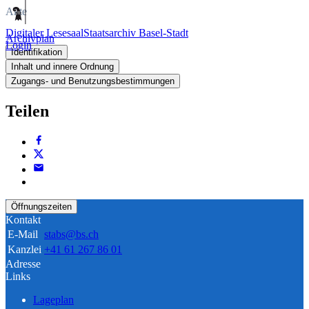
Akte
Digitaler Lesesaal
Staatsarchiv Basel-Stadt
Archivplan
Login
Identifikation
Inhalt und innere Ordnung
Zugangs- und Benutzungsbestimmungen
Teilen
Öffnungszeiten
Kontakt
E-Mail
stabs@bs.ch
Kanzlei
+41 61 267 86 01
Adresse
Links
Lageplan