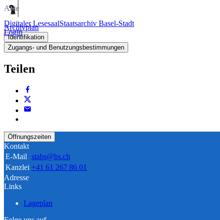
Akte
Digitaler Lesesaal
Staatsarchiv Basel-Stadt
Archivplan
Login
Identifikation
Zugangs- und Benutzungsbestimmungen
Teilen
Öffnungszeiten
Kontakt
E-Mail
stabs@bs.ch
Kanzlei
+41 61 267 86 01
Adresse
Links
Lageplan
Folge uns auf