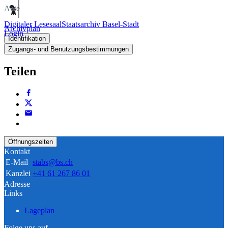
Akte
Digitaler Lesesaal
Staatsarchiv Basel-Stadt
Archivplan
Login
Identifikation
Zugangs- und Benutzungsbestimmungen
Teilen
Öffnungszeiten
Kontakt
E-Mail
stabs@bs.ch
Kanzlei
+41 61 267 86 01
Adresse
Links
Lageplan
Folge uns auf