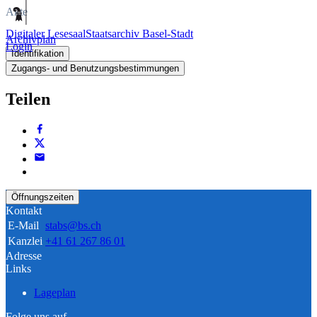
Akte
Digitaler Lesesaal
Staatsarchiv Basel-Stadt
Archivplan
Login
Identifikation
Zugangs- und Benutzungsbestimmungen
Teilen
Öffnungszeiten
Kontakt
E-Mail
stabs@bs.ch
Kanzlei
+41 61 267 86 01
Adresse
Links
Lageplan
Folge uns auf