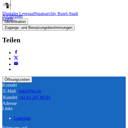
Akte
Digitaler Lesesaal
Staatsarchiv Basel-Stadt
Archivplan
Login
Identifikation
Zugangs- und Benutzungsbestimmungen
Teilen
Öffnungszeiten
Kontakt
E-Mail
stabs@bs.ch
Kanzlei
+41 61 267 86 01
Adresse
Links
Lageplan
Folge uns auf