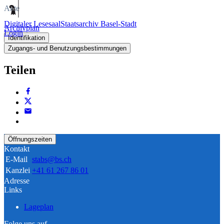
Akte
Digitaler Lesesaal
Staatsarchiv Basel-Stadt
Archivplan
Login
Identifikation
Zugangs- und Benutzungsbestimmungen
Teilen
Öffnungszeiten
Kontakt
E-Mail
stabs@bs.ch
Kanzlei
+41 61 267 86 01
Adresse
Links
Lageplan
Folge uns auf