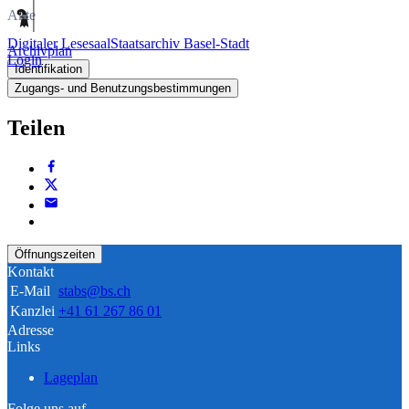
Akte
Digitaler Lesesaal
Staatsarchiv Basel-Stadt
Archivplan
Login
Identifikation
Zugangs- und Benutzungsbestimmungen
Teilen
Öffnungszeiten
Kontakt
E-Mail
stabs@bs.ch
Kanzlei
+41 61 267 86 01
Adresse
Links
Lageplan
Folge uns auf