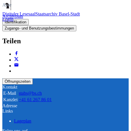
Akte
Digitaler Lesesaal
Staatsarchiv Basel-Stadt
Archivplan
Login
Identifikation
Zugangs- und Benutzungsbestimmungen
Teilen
Öffnungszeiten
Kontakt
E-Mail
stabs@bs.ch
Kanzlei
+41 61 267 86 01
Adresse
Links
Lageplan
Folge uns auf