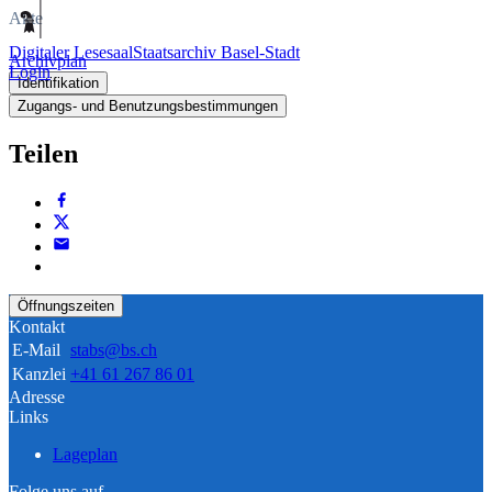
Akte
Digitaler Lesesaal
Staatsarchiv Basel-Stadt
Archivplan
Login
Identifikation
Zugangs- und Benutzungsbestimmungen
Teilen
Öffnungszeiten
Kontakt
E-Mail
stabs@bs.ch
Kanzlei
+41 61 267 86 01
Adresse
Links
Lageplan
Folge uns auf