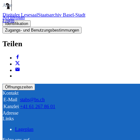
Akte
Digitaler Lesesaal
Staatsarchiv Basel-Stadt
Archivplan
Login
Identifikation
Zugangs- und Benutzungsbestimmungen
Teilen
Öffnungszeiten
Kontakt
E-Mail
stabs@bs.ch
Kanzlei
+41 61 267 86 01
Adresse
Links
Lageplan
Folge uns auf