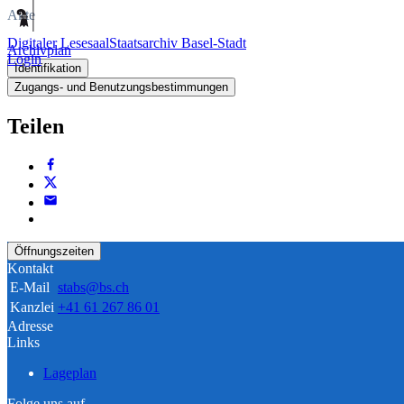
Akte
Digitaler Lesesaal
Staatsarchiv Basel-Stadt
Archivplan
Login
Identifikation
Zugangs- und Benutzungsbestimmungen
Teilen
Öffnungszeiten
Kontakt
E-Mail
stabs@bs.ch
Kanzlei
+41 61 267 86 01
Adresse
Links
Lageplan
Folge uns auf