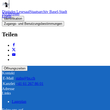
Akte
Digitaler Lesesaal
Staatsarchiv Basel-Stadt
Archivplan
Login
Identifikation
Zugangs- und Benutzungsbestimmungen
Teilen
Öffnungszeiten
Kontakt
E-Mail
stabs@bs.ch
Kanzlei
+41 61 267 86 01
Adresse
Links
Lageplan
Folge uns auf