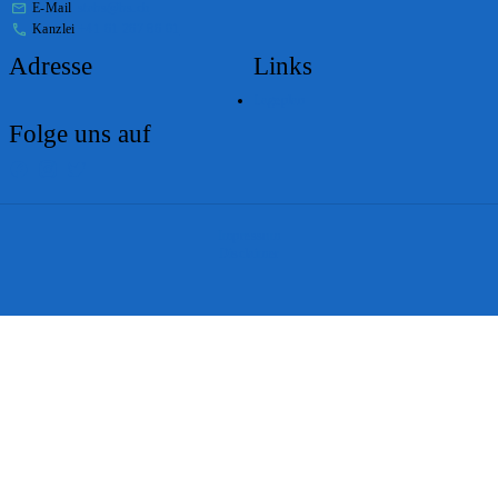
E-Mail
stabs@bs.ch
Kanzlei
+41 61 267 86 01
Adresse
Links
Lageplan
Folge uns auf
Impressum
Disclaimer