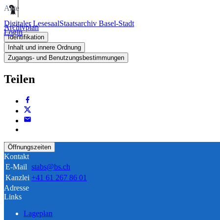
Akte
Digitaler Lesesaal
Staatsarchiv Basel-Stadt
Archivplan
Login
Identifikation
Inhalt und innere Ordnung
Zugangs- und Benutzungsbestimmungen
Teilen
Öffnungszeiten
Kontakt
E-Mail
stabs@bs.ch
Kanzlei
+41 61 267 86 01
Adresse
Links
Lageplan