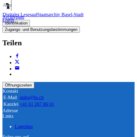
Akte
Digitaler Lesesaal
Staatsarchiv Basel-Stadt
Archivplan
Login
Identifikation
Zugangs- und Benutzungsbestimmungen
Teilen
Öffnungszeiten
Kontakt
E-Mail
stabs@bs.ch
Kanzlei
+41 61 267 86 01
Adresse
Links
Lageplan
Folge uns auf