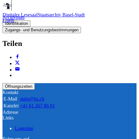
Akte
Digitaler Lesesaal
Staatsarchiv Basel-Stadt
Archivplan
Login
Identifikation
Zugangs- und Benutzungsbestimmungen
Teilen
Öffnungszeiten
Kontakt
E-Mail
stabs@bs.ch
Kanzlei
+41 61 267 86 01
Adresse
Links
Lageplan
Folge uns auf