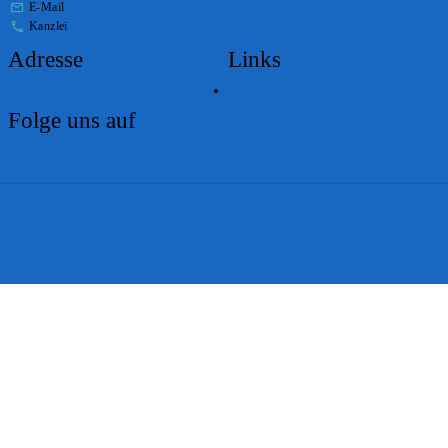
E-Mail
stabs@bs.ch
Kanzlei
+41 61 267 86 01
Adresse
Links
Lageplan
Folge uns auf
Impressum
Disclaimer