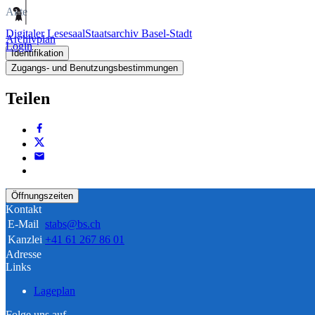
Akte
Digitaler Lesesaal
Staatsarchiv Basel-Stadt
Archivplan
Login
Identifikation
Zugangs- und Benutzungsbestimmungen
Teilen
Öffnungszeiten
Kontakt
E-Mail
stabs@bs.ch
Kanzlei
+41 61 267 86 01
Adresse
Links
Lageplan
Folge uns auf