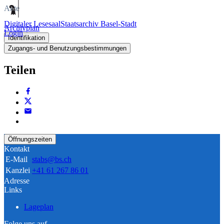
Akte
Digitaler Lesesaal
Staatsarchiv Basel-Stadt
Archivplan
Login
Identifikation
Zugangs- und Benutzungsbestimmungen
Teilen
Öffnungszeiten
Kontakt
E-Mail
stabs@bs.ch
Kanzlei
+41 61 267 86 01
Adresse
Links
Lageplan
Folge uns auf