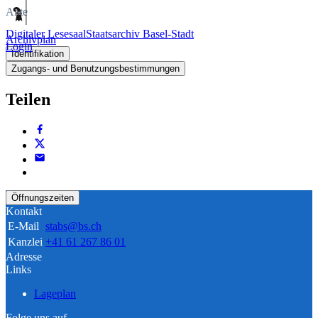
Akte
Digitaler Lesesaal
Staatsarchiv Basel-Stadt
Archivplan
Login
Identifikation
Zugangs- und Benutzungsbestimmungen
Teilen
Öffnungszeiten
Kontakt
E-Mail
stabs@bs.ch
Kanzlei
+41 61 267 86 01
Adresse
Links
Lageplan
Folge uns auf