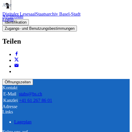
Akte
Digitaler Lesesaal
Staatsarchiv Basel-Stadt
Archivplan
Login
Identifikation
Zugangs- und Benutzungsbestimmungen
Teilen
Öffnungszeiten
Kontakt
E-Mail
stabs@bs.ch
Kanzlei
+41 61 267 86 01
Adresse
Links
Lageplan
Folge uns auf