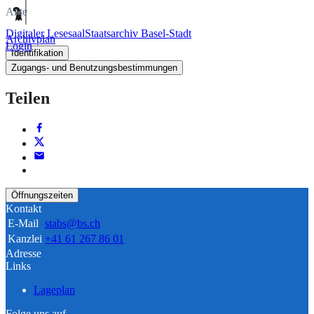
Akte
Digitaler Lesesaal
Staatsarchiv Basel-Stadt
Archivplan
Login
Identifikation
Zugangs- und Benutzungsbestimmungen
Teilen
Öffnungszeiten
Kontakt
E-Mail
stabs@bs.ch
Kanzlei
+41 61 267 86 01
Adresse
Links
Lageplan
Folge uns auf