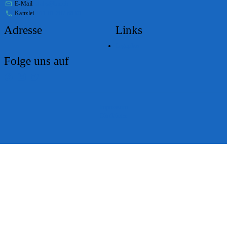
E-Mail
stabs@bs.ch
Kanzlei
+41 61 267 86 01
Adresse
Links
Lageplan
Folge uns auf
Impressum
Disclaimer