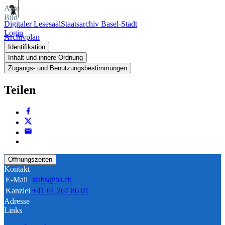
Akte
Bild
Digitaler Lesesaal
Staatsarchiv Basel-Stadt
Login
Archivplan
Identifikation
Inhalt und innere Ordnung
Zugangs- und Benutzungsbestimmungen
Teilen
Öffnungszeiten
Kontakt
E-Mail
stabs@bs.ch
Kanzlei
+41 61 267 86 01
Adresse
Links