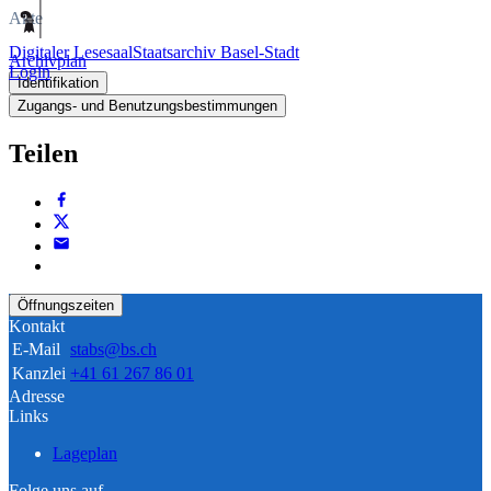
Akte
Digitaler Lesesaal
Staatsarchiv Basel-Stadt
Archivplan
Login
Identifikation
Zugangs- und Benutzungsbestimmungen
Teilen
Öffnungszeiten
Kontakt
E-Mail
stabs@bs.ch
Kanzlei
+41 61 267 86 01
Adresse
Links
Lageplan
Folge uns auf