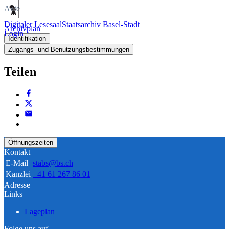
Akte
Digitaler Lesesaal
Staatsarchiv Basel-Stadt
Archivplan
Login
Identifikation
Zugangs- und Benutzungsbestimmungen
Teilen
Öffnungszeiten
Kontakt
E-Mail
stabs@bs.ch
Kanzlei
+41 61 267 86 01
Adresse
Links
Lageplan
Folge uns auf