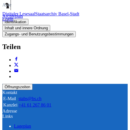
Akte
Digitaler Lesesaal
Staatsarchiv Basel-Stadt
Archivplan
Login
Identifikation
Inhalt und innere Ordnung
Zugangs- und Benutzungsbestimmungen
Teilen
Öffnungszeiten
Kontakt
E-Mail
stabs@bs.ch
Kanzlei
+41 61 267 86 01
Adresse
Links
Lageplan