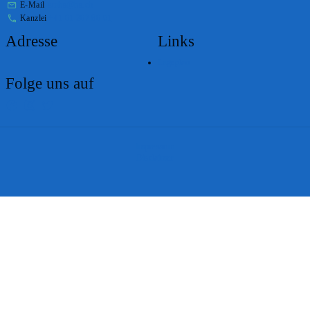
E-Mail
stabs@bs.ch
Kanzlei
+41 61 267 86 01
Adresse
Links
Lageplan
Folge uns auf
Impressum
Disclaimer