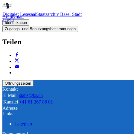
Akte
Digitaler Lesesaal
Staatsarchiv Basel-Stadt
Archivplan
Login
Identifikation
Zugangs- und Benutzungsbestimmungen
Teilen
Öffnungszeiten
Kontakt
E-Mail
stabs@bs.ch
Kanzlei
+41 61 267 86 01
Adresse
Links
Lageplan
Folge uns auf