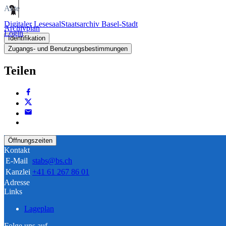
Akte
Digitaler Lesesaal
Staatsarchiv Basel-Stadt
Archivplan
Login
Identifikation
Zugangs- und Benutzungsbestimmungen
Teilen
Öffnungszeiten
Kontakt
E-Mail
stabs@bs.ch
Kanzlei
+41 61 267 86 01
Adresse
Links
Lageplan
Folge uns auf