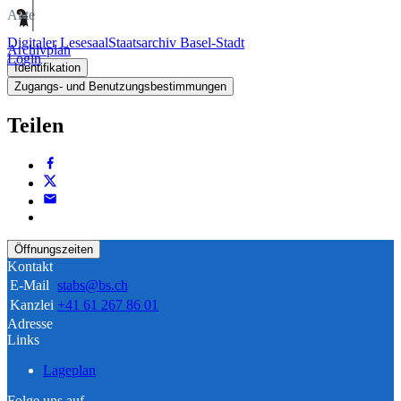
Akte
Digitaler Lesesaal
Staatsarchiv Basel-Stadt
Archivplan
Login
Identifikation
Zugangs- und Benutzungsbestimmungen
Teilen
Öffnungszeiten
Kontakt
E-Mail
stabs@bs.ch
Kanzlei
+41 61 267 86 01
Adresse
Links
Lageplan
Folge uns auf