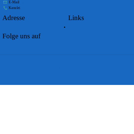
E-Mail
stabs@bs.ch
Kanzlei
+41 61 267 86 01
Adresse
Links
Lageplan
Folge uns auf
Impressum
Disclaimer