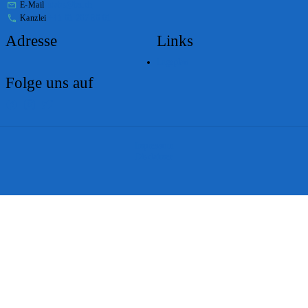
E-Mail
stabs@bs.ch
Kanzlei
+41 61 267 86 01
Adresse
Links
Lageplan
Folge uns auf
Impressum
Disclaimer