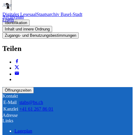
Akte
Digitaler Lesesaal
Staatsarchiv Basel-Stadt
Archivplan
Login
Identifikation
Inhalt und innere Ordnung
Zugangs- und Benutzungsbestimmungen
Teilen
Öffnungszeiten
Kontakt
E-Mail
stabs@bs.ch
Kanzlei
+41 61 267 86 01
Adresse
Links
Lageplan