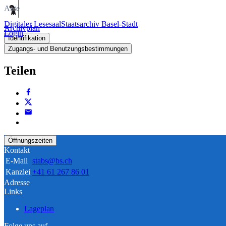
Akte
Digitaler Lesesaal
Staatsarchiv Basel-Stadt
Archivplan
Login
Identifikation
Zugangs- und Benutzungsbestimmungen
Teilen
Öffnungszeiten
Kontakt
E-Mail
stabs@bs.ch
Kanzlei
+41 61 267 86 01
Adresse
Links
Lageplan
Folge uns auf