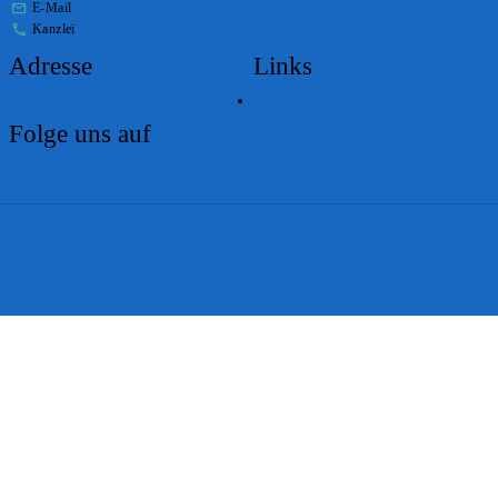
E-Mail
stabs@bs.ch
Kanzlei
+41 61 267 86 01
Adresse
Links
Lageplan
Folge uns auf
Impressum
Disclaimer