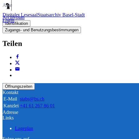
Akte
Digitaler Lesesaal
Staatsarchiv Basel-Stadt
Archivplan
Login
Identifikation
Zugangs- und Benutzungsbestimmungen
Teilen
Öffnungszeiten
Kontakt
E-Mail
stabs@bs.ch
Kanzlei
+41 61 267 86 01
Adresse
Links
Lageplan
Folge uns auf