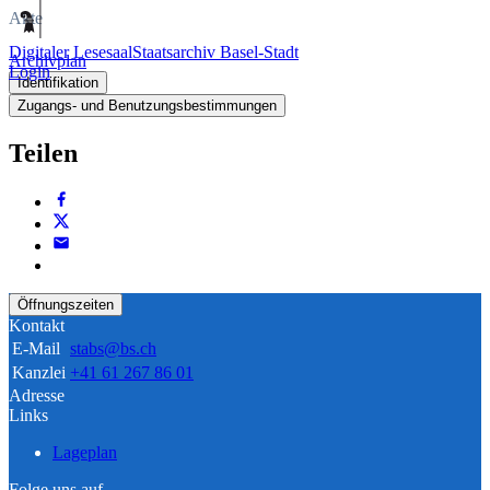
Akte
Digitaler Lesesaal
Staatsarchiv Basel-Stadt
Archivplan
Login
Identifikation
Zugangs- und Benutzungsbestimmungen
Teilen
Öffnungszeiten
Kontakt
E-Mail
stabs@bs.ch
Kanzlei
+41 61 267 86 01
Adresse
Links
Lageplan
Folge uns auf