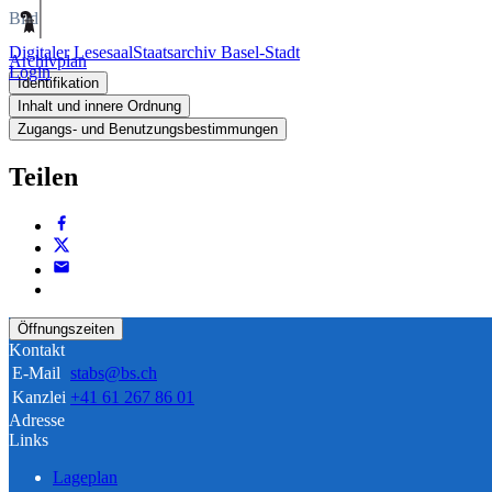
Bild
Digitaler Lesesaal
Staatsarchiv Basel-Stadt
Archivplan
Login
Identifikation
Inhalt und innere Ordnung
Zugangs- und Benutzungsbestimmungen
Teilen
Öffnungszeiten
Kontakt
E-Mail
stabs@bs.ch
Kanzlei
+41 61 267 86 01
Adresse
Links
Lageplan