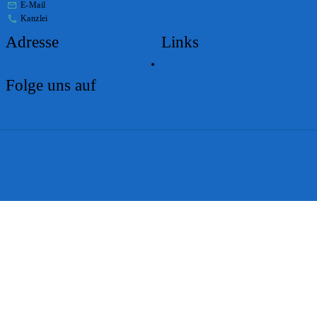
E-Mail
stabs@bs.ch
Kanzlei
+41 61 267 86 01
Adresse
Links
Lageplan
Folge uns auf
Impressum
Disclaimer