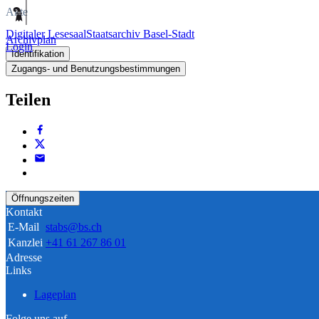
Akte
Digitaler Lesesaal
Staatsarchiv Basel-Stadt
Archivplan
Login
Identifikation
Zugangs- und Benutzungsbestimmungen
Teilen
Öffnungszeiten
Kontakt
E-Mail
stabs@bs.ch
Kanzlei
+41 61 267 86 01
Adresse
Links
Lageplan
Folge uns auf