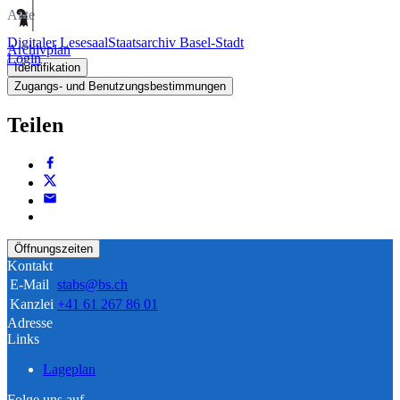
Akte
Digitaler Lesesaal
Staatsarchiv Basel-Stadt
Archivplan
Login
Identifikation
Zugangs- und Benutzungsbestimmungen
Teilen
Öffnungszeiten
Kontakt
E-Mail
stabs@bs.ch
Kanzlei
+41 61 267 86 01
Adresse
Links
Lageplan
Folge uns auf